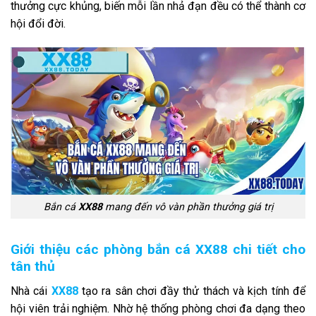
thưởng cực khủng, biến mỗi lần nhả đạn đều có thể thành cơ
hội đổi đời.
Bắn cá
XX88
mang đến vô vàn phần thưởng giá trị
Giới thiệu các phòng bắn cá XX88 chi tiết cho
tân thủ
Nhà cái
XX88
tạo ra sân chơi đầy thử thách và kịch tính để
hội viên trải nghiệm. Nhờ hệ thống phòng chơi đa dạng theo