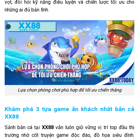
vọt, đòi hỏi kỹ năng điêu luyện và chiến lược tối ưu cho
những ai đủ bản lĩnh.
Lựa chọn phòng chơi phù hợp để tối ưu chiến thắng
Khám phá 3 tựa game ăn khách nhất bắn cá
XX88
Sảnh bắn cá tại
XX88
vẫn luôn giữ vững vị trí top đầu thị
trường nhờ cốt truyện game độc đáo, đồ họa siêu đỉnh.