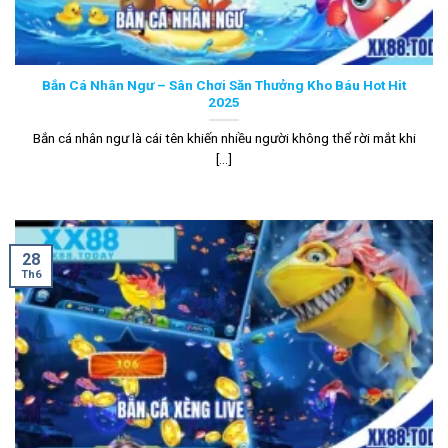
Bắn Cá Nhân Ngư – Sân Chơi Săn Thưởng Kho Báu Hot Hit
2025
Bắn cá nhân ngư là cái tên khiến nhiều người không thể rời mắt khi
[...]
28
Th6