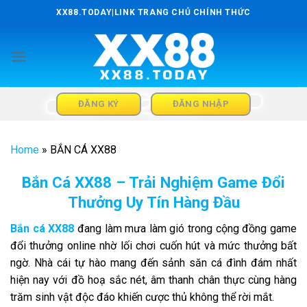
Skip
XX88.TODAY|LINK TRANG CHỦ CHÍNH THỨC
to
content
ĐĂNG KÝ
ĐĂNG NHẬP
Home
»
BẮN CÁ XX88
Bắn Cá XX88 – Trải Nghiệm Game Đổi
Thưởng Uy Tín Hàng Đầu
Bắn cá XX88
đang làm mưa làm gió trong cộng đồng game
đổi thưởng online nhờ lối chơi cuốn hút và mức thưởng bất
ngờ. Nhà cái tự hào mang đến sảnh săn cá đình đám nhất
hiện nay với đồ hoạ sắc nét, âm thanh chân thực cùng hàng
trăm sinh vật độc đáo khiến cược thủ không thể rời mắt.