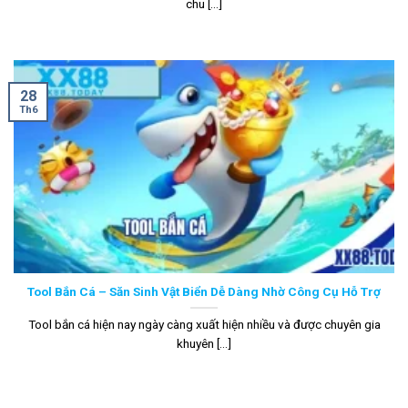
chu [...]
28
Th6
Tool Bắn Cá – Săn Sinh Vật Biển Dễ Dàng Nhờ Công Cụ Hỗ Trợ
Tool bắn cá hiện nay ngày càng xuất hiện nhiều và được chuyên gia
khuyên [...]