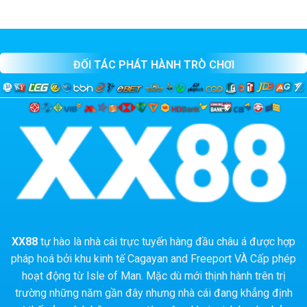
ĐỐI TÁC PHÁT HÀNH TRÒ CHƠI
XX88
tự hào là nhà cái trực tuyến hàng đầu châu á được hợp
pháp hoá bởi khu kinh tế Cagayan and Freeport VÀ Cấp phép
hoạt động từ Isle of Man. Mặc dù mới thịnh hành trên trị
trường những năm gần đây nhưng nhà cái đang khẳng định