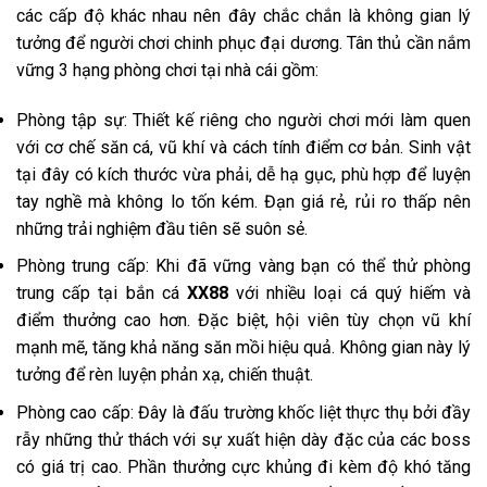
các cấp độ khác nhau nên đây chắc chắn là không gian lý
tưởng để người chơi chinh phục đại dương. Tân thủ cần nắm
vững 3 hạng phòng chơi tại nhà cái gồm:
Phòng tập sự: Thiết kế riêng cho người chơi mới làm quen
với cơ chế săn cá, vũ khí và cách tính điểm cơ bản. Sinh vật
tại đây có kích thước vừa phải, dễ hạ gục, phù hợp để luyện
tay nghề mà không lo tốn kém. Đạn giá rẻ, rủi ro thấp nên
những trải nghiệm đầu tiên sẽ suôn sẻ.
Phòng trung cấp: Khi đã vững vàng bạn có thể thử phòng
trung cấp tại bắn cá
XX88
với nhiều loại cá quý hiếm và
điểm thưởng cao hơn. Đặc biệt, hội viên tùy chọn vũ khí
mạnh mẽ, tăng khả năng săn mồi hiệu quả. Không gian này lý
tưởng để rèn luyện phản xạ, chiến thuật.
Phòng cao cấp: Đây là đấu trường khốc liệt thực thụ bởi đầy
rẫy những thử thách với sự xuất hiện dày đặc của các boss
có giá trị cao. Phần thưởng cực khủng đi kèm độ khó tăng